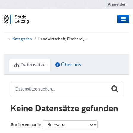
Zum Hauptinhalt wechseln
Anmelden
Kategorien
Landwirtschaft, Fischerei,...
Datensätze
Über uns
Keine Datensätze gefunden
Sortieren nach