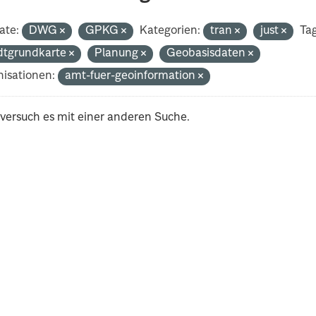
ate:
DWG
GPKG
Kategorien:
tran
just
Tag
dtgrundkarte
Planung
Geobasisdaten
isationen:
amt-fuer-geoinformation
 versuch es mit einer anderen Suche.