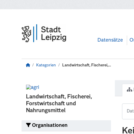
Zum Hauptinhalt wechseln
Datensätze
O
Kategorien
Landwirtschaft, Fischerei,...
Landwirtschaft, Fischerei,
Forstwirtschaft und
Nahrungsmittel
Organisationen
Ke