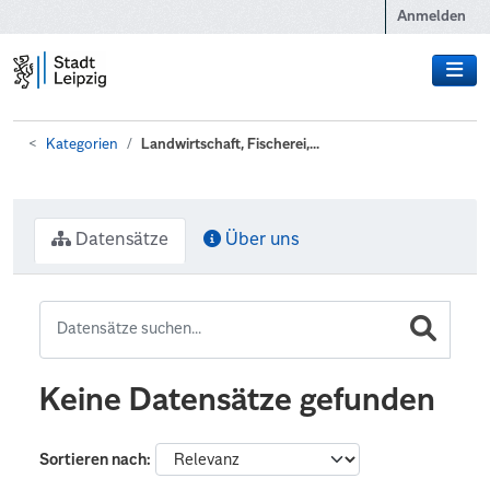
Zum Hauptinhalt wechseln
Anmelden
Kategorien
Landwirtschaft, Fischerei,...
Datensätze
Über uns
Keine Datensätze gefunden
Sortieren nach