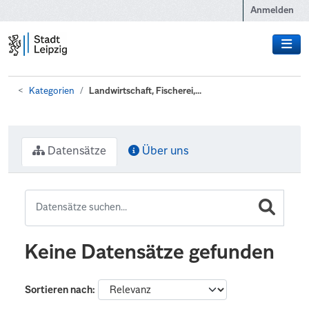
Zum Hauptinhalt wechseln
Anmelden
Kategorien
Landwirtschaft, Fischerei,...
Datensätze
Über uns
Keine Datensätze gefunden
Sortieren nach