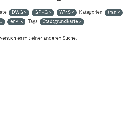
ate:
DWG
GPKG
WMS
Kategorien:
tran
t
envi
Tags:
Stadtgrundkarte
 versuch es mit einer anderen Suche.