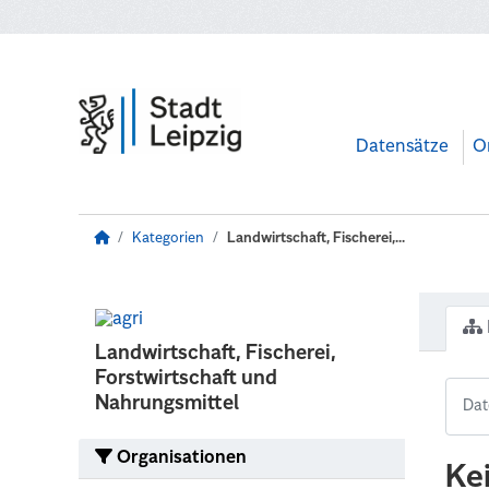
Zum Hauptinhalt wechseln
Datensätze
O
Kategorien
Landwirtschaft, Fischerei,...
Landwirtschaft, Fischerei,
Forstwirtschaft und
Nahrungsmittel
Organisationen
Ke