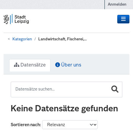
Zum Hauptinhalt wechseln
Anmelden
Kategorien
Landwirtschaft, Fischerei,...
Datensätze
Über uns
Keine Datensätze gefunden
Sortieren nach