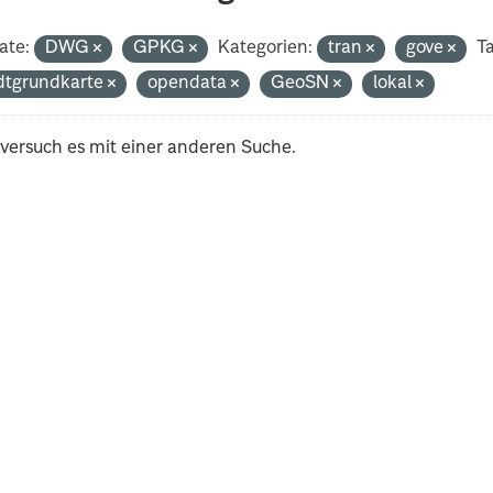
ate:
DWG
GPKG
Kategorien:
tran
gove
Ta
dtgrundkarte
opendata
GeoSN
lokal
 versuch es mit einer anderen Suche.