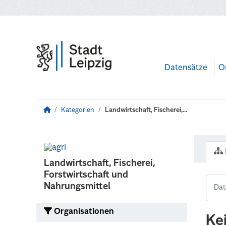
Zum Hauptinhalt wechseln
Datensätze
O
Kategorien
Landwirtschaft, Fischerei,...
Landwirtschaft, Fischerei,
Forstwirtschaft und
Nahrungsmittel
Organisationen
Ke