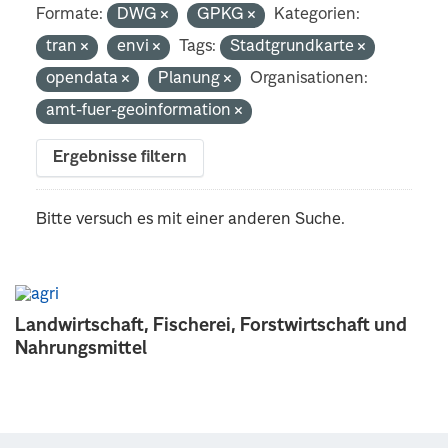
Formate:
DWG
GPKG
Kategorien:
tran
envi
Tags:
Stadtgrundkarte
opendata
Planung
Organisationen:
amt-fuer-geoinformation
Ergebnisse filtern
Bitte versuch es mit einer anderen Suche.
Landwirtschaft, Fischerei, Forstwirtschaft und
Nahrungsmittel