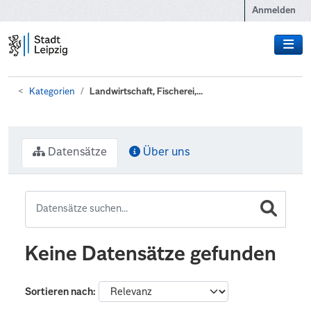
Zum Hauptinhalt wechseln
Anmelden
Kategorien
Landwirtschaft, Fischerei,...
Datensätze
Über uns
Keine Datensätze gefunden
Sortieren nach