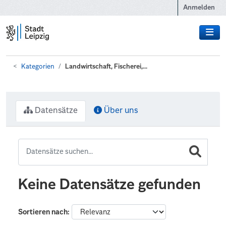
Zum Hauptinhalt wechseln
Anmelden
Kategorien
Landwirtschaft, Fischerei,...
Datensätze
Über uns
Keine Datensätze gefunden
Sortieren nach