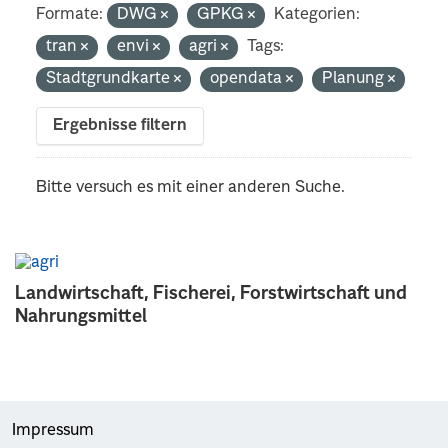
Formate:
DWG
GPKG
Kategorien:
tran
envi
agri
Tags:
Stadtgrundkarte
opendata
Planung
Ergebnisse filtern
Bitte versuch es mit einer anderen Suche.
Landwirtschaft, Fischerei, Forstwirtschaft und
Nahrungsmittel
Impressum