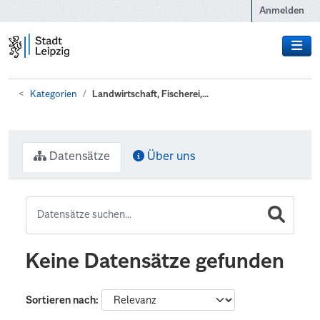
Zum Hauptinhalt wechseln
Anmelden
Kategorien
Landwirtschaft, Fischerei,...
Datensätze
Über uns
Keine Datensätze gefunden
Sortieren nach