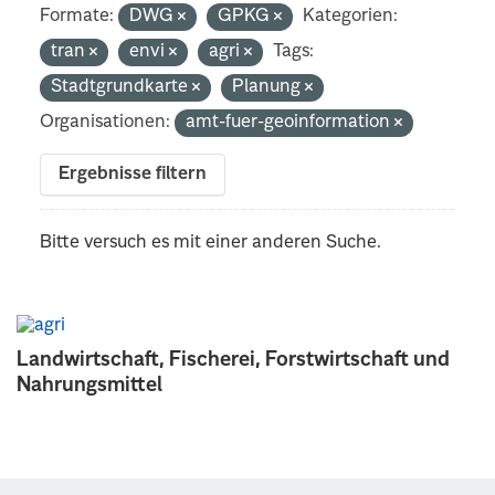
Formate:
DWG
GPKG
Kategorien:
tran
envi
agri
Tags:
Stadtgrundkarte
Planung
Organisationen:
amt-fuer-geoinformation
Ergebnisse filtern
Bitte versuch es mit einer anderen Suche.
Landwirtschaft, Fischerei, Forstwirtschaft und
Nahrungsmittel