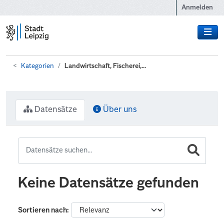
Zum Hauptinhalt wechseln
Anmelden
Kategorien
Landwirtschaft, Fischerei,...
Datensätze
Über uns
Keine Datensätze gefunden
Sortieren nach