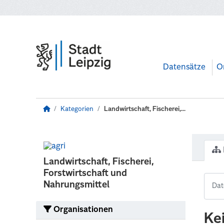
Zum Hauptinhalt wechseln
Datensätze
O
Kategorien
Landwirtschaft, Fischerei,...
Landwirtschaft, Fischerei,
Forstwirtschaft und
Nahrungsmittel
Organisationen
Ke