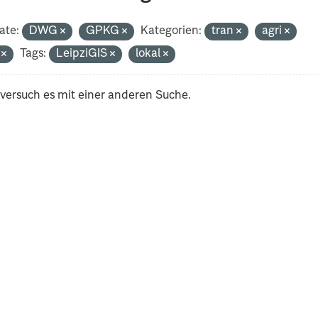
ate:
DWG
GPKG
Kategorien:
tran
agri
i
Tags:
LeipziGIS
lokal
 versuch es mit einer anderen Suche.