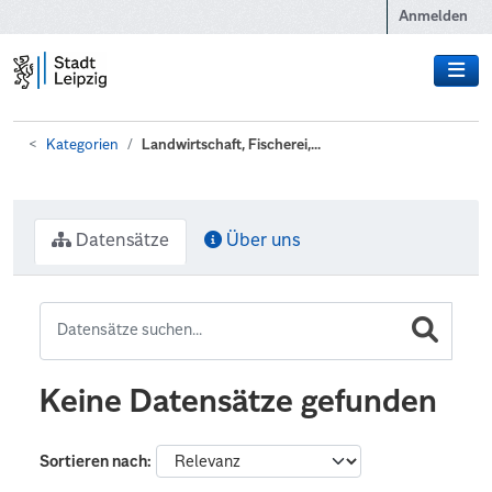
Zum Hauptinhalt wechseln
Anmelden
Kategorien
Landwirtschaft, Fischerei,...
Datensätze
Über uns
Keine Datensätze gefunden
Sortieren nach