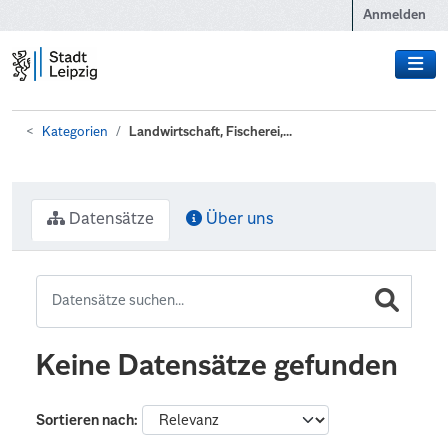
Zum Hauptinhalt wechseln
Anmelden
Kategorien
Landwirtschaft, Fischerei,...
Datensätze
Über uns
Keine Datensätze gefunden
Sortieren nach