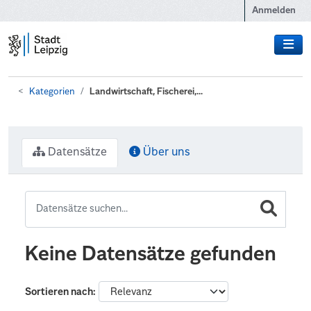
Zum Hauptinhalt wechseln
Anmelden
Kategorien
Landwirtschaft, Fischerei,...
Datensätze
Über uns
Keine Datensätze gefunden
Sortieren nach