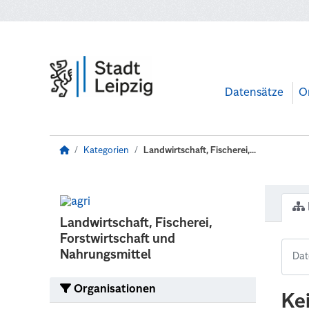
Zum Hauptinhalt wechseln
Datensätze
O
Kategorien
Landwirtschaft, Fischerei,...
Landwirtschaft, Fischerei,
Forstwirtschaft und
Nahrungsmittel
Organisationen
Ke