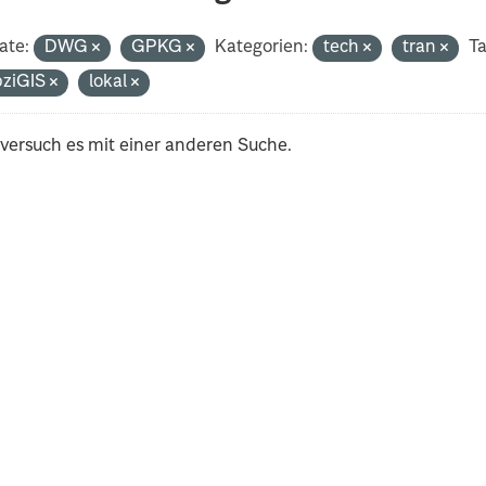
ate:
DWG
GPKG
Kategorien:
tech
tran
Ta
pziGIS
lokal
 versuch es mit einer anderen Suche.