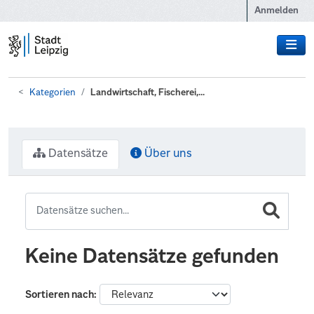
Zum Hauptinhalt wechseln
Anmelden
Kategorien
Landwirtschaft, Fischerei,...
Datensätze
Über uns
Keine Datensätze gefunden
Sortieren nach