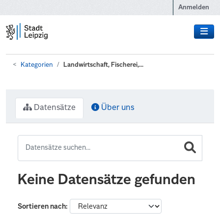
Zum Hauptinhalt wechseln
Anmelden
Kategorien
Landwirtschaft, Fischerei,...
Datensätze
Über uns
Keine Datensätze gefunden
Sortieren nach