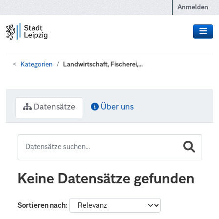
Zum Hauptinhalt wechseln
Anmelden
Kategorien
Landwirtschaft, Fischerei,...
Datensätze
Über uns
Keine Datensätze gefunden
Sortieren nach