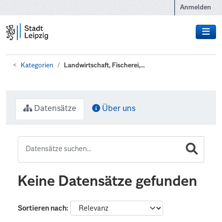
Zum Hauptinhalt wechseln
Anmelden
Kategorien
Landwirtschaft, Fischerei,...
Datensätze
Über uns
Keine Datensätze gefunden
Sortieren nach