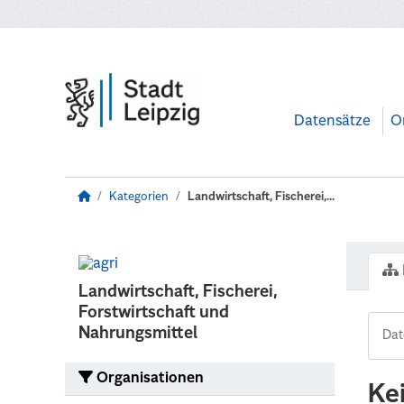
Zum Hauptinhalt wechseln
Datensätze
O
Kategorien
Landwirtschaft, Fischerei,...
Landwirtschaft, Fischerei,
Forstwirtschaft und
Nahrungsmittel
Organisationen
Ke