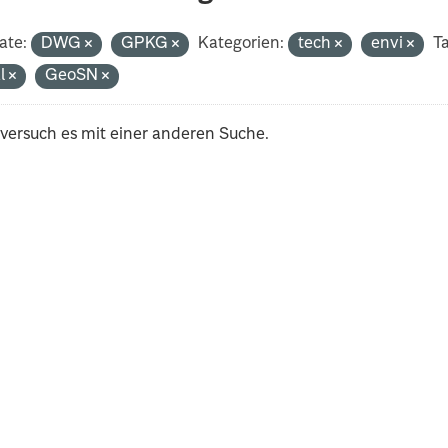
ate:
DWG
GPKG
Kategorien:
tech
envi
Ta
al
GeoSN
 versuch es mit einer anderen Suche.