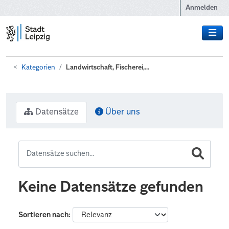
Zum Hauptinhalt wechseln
Anmelden
Kategorien
Landwirtschaft, Fischerei,...
Datensätze
Über uns
Keine Datensätze gefunden
Sortieren nach