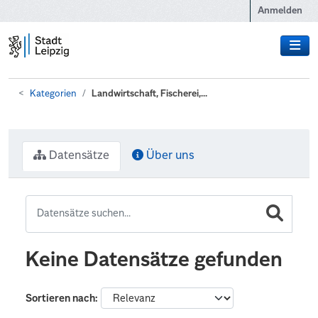
Zum Hauptinhalt wechseln
Anmelden
Kategorien
Landwirtschaft, Fischerei,...
Datensätze
Über uns
Keine Datensätze gefunden
Sortieren nach