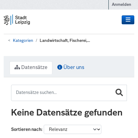
Zum Hauptinhalt wechseln
Anmelden
Kategorien
Landwirtschaft, Fischerei,...
Datensätze
Über uns
Keine Datensätze gefunden
Sortieren nach