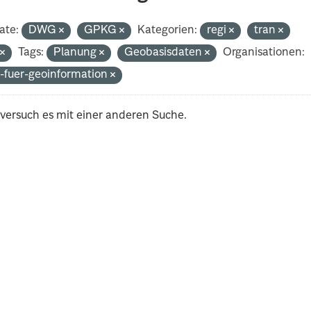
ate:
DWG
GPKG
Kategorien:
regi
tran
t
Tags:
Planung
Geobasisdaten
Organisationen:
-fuer-geoinformation
 versuch es mit einer anderen Suche.