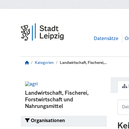
Zum Hauptinhalt wechseln
Datensätze
O
Kategorien
Landwirtschaft, Fischerei,...
Landwirtschaft, Fischerei,
Forstwirtschaft und
Nahrungsmittel
Organisationen
Ke