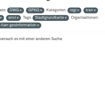
ate:
DWG
GPKG
Kategorien:
regi
tran
t
envi
Tags:
Stadtgrundkarte
Organisationen:
-fuer-geoinformation
 versuch es mit einer anderen Suche.