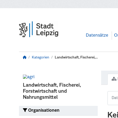
Zum Hauptinhalt wechseln
Datensätze
O
Kategorien
Landwirtschaft, Fischerei,...
Landwirtschaft, Fischerei,
Forstwirtschaft und
Nahrungsmittel
Organisationen
Ke