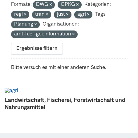
Formate:
DWG
GPKG
Kategorien:
regi
tran
just
agri
Tags:
Planung
Organisationen:
amt-fuer-geoinformation
Ergebnisse filtern
Bitte versuch es mit einer anderen Suche.
Landwirtschaft, Fischerei, Forstwirtschaft und
Nahrungsmittel