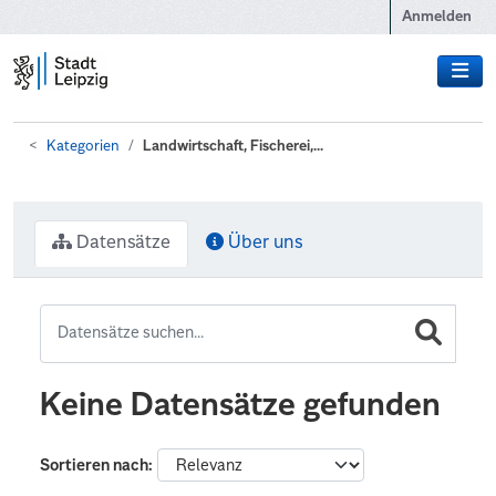
Zum Hauptinhalt wechseln
Anmelden
Kategorien
Landwirtschaft, Fischerei,...
Datensätze
Über uns
Keine Datensätze gefunden
Sortieren nach