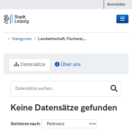
Zum Hauptinhalt wechseln
Anmelden
Kategorien
Landwirtschaft, Fischerei,...
Datensätze
Über uns
Keine Datensätze gefunden
Sortieren nach