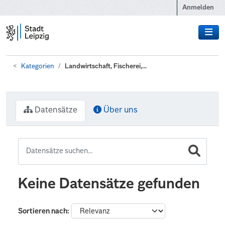
Zum Hauptinhalt wechseln
Anmelden
Kategorien
Landwirtschaft, Fischerei,...
Datensätze
Über uns
Keine Datensätze gefunden
Sortieren nach