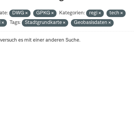
ate:
DWG
GPKG
Kategorien:
regi
tech
i
Tags:
Stadtgrundkarte
Geobasisdaten
 versuch es mit einer anderen Suche.