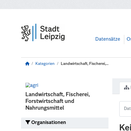
Zum Hauptinhalt wechseln
Datensätze
O
Kategorien
Landwirtschaft, Fischerei,...
Landwirtschaft, Fischerei,
Forstwirtschaft und
Nahrungsmittel
Organisationen
Ke