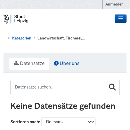
Zum Hauptinhalt wechseln
Anmelden
Kategorien
Landwirtschaft, Fischerei,...
Datensätze
Über uns
Keine Datensätze gefunden
Sortieren nach