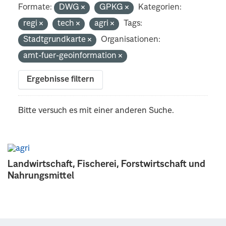
Formate:
DWG
GPKG
Kategorien:
regi
tech
agri
Tags:
Stadtgrundkarte
Organisationen:
amt-fuer-geoinformation
Ergebnisse filtern
Bitte versuch es mit einer anderen Suche.
Landwirtschaft, Fischerei, Forstwirtschaft und
Nahrungsmittel