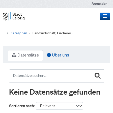
Zum Hauptinhalt wechseln
Anmelden
Kategorien
Landwirtschaft, Fischerei,...
Datensätze
Über uns
Keine Datensätze gefunden
Sortieren nach