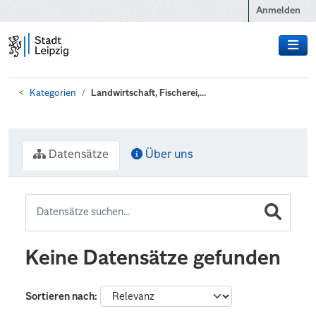
Zum Hauptinhalt wechseln
Anmelden
Kategorien
Landwirtschaft, Fischerei,...
Datensätze
Über uns
Keine Datensätze gefunden
Sortieren nach