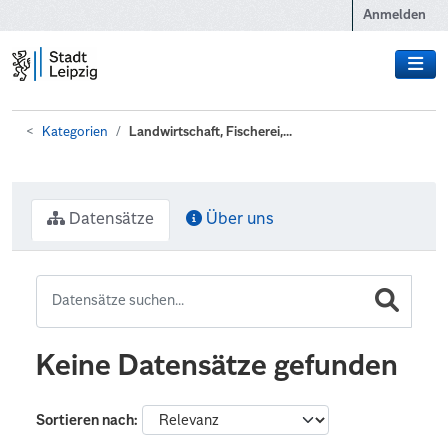
Zum Hauptinhalt wechseln
Anmelden
Kategorien
Landwirtschaft, Fischerei,...
Datensätze
Über uns
Keine Datensätze gefunden
Sortieren nach