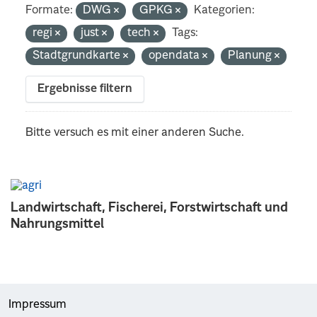
Formate:
DWG
GPKG
Kategorien:
regi
just
tech
Tags:
Stadtgrundkarte
opendata
Planung
Ergebnisse filtern
Bitte versuch es mit einer anderen Suche.
Landwirtschaft, Fischerei, Forstwirtschaft und
Nahrungsmittel
Impressum