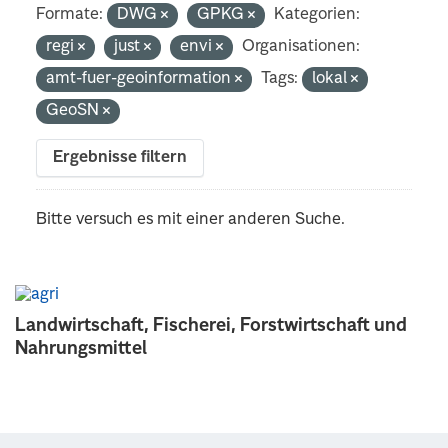
Formate:
DWG
GPKG
Kategorien:
regi
just
envi
Organisationen:
amt-fuer-geoinformation
Tags:
lokal
GeoSN
Ergebnisse filtern
Bitte versuch es mit einer anderen Suche.
Landwirtschaft, Fischerei, Forstwirtschaft und
Nahrungsmittel