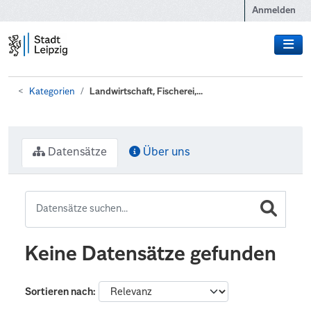
Zum Hauptinhalt wechseln
Anmelden
Kategorien
Landwirtschaft, Fischerei,...
Datensätze
Über uns
Keine Datensätze gefunden
Sortieren nach