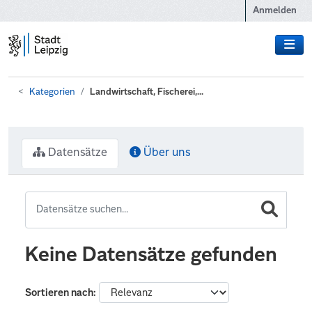
Zum Hauptinhalt wechseln
Anmelden
Kategorien
Landwirtschaft, Fischerei,...
Datensätze
Über uns
Keine Datensätze gefunden
Sortieren nach