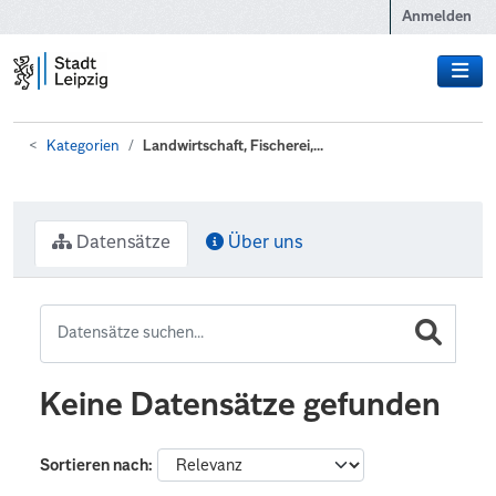
Zum Hauptinhalt wechseln
Anmelden
Kategorien
Landwirtschaft, Fischerei,...
Datensätze
Über uns
Keine Datensätze gefunden
Sortieren nach