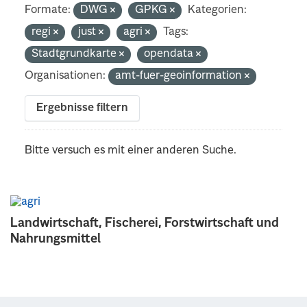
Formate:
DWG
GPKG
Kategorien:
regi
just
agri
Tags:
Stadtgrundkarte
opendata
Organisationen:
amt-fuer-geoinformation
Ergebnisse filtern
Bitte versuch es mit einer anderen Suche.
Landwirtschaft, Fischerei, Forstwirtschaft und
Nahrungsmittel