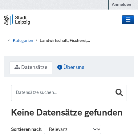
Zum Hauptinhalt wechseln
Anmelden
Kategorien
Landwirtschaft, Fischerei,...
Datensätze
Über uns
Keine Datensätze gefunden
Sortieren nach