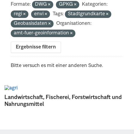
Formate:
DWG
GPKG
Kategorien:
regi
envi
Tags:
Stadtgrundkarte
Geobasisdaten
Organisationen:
amt-fuer-geoinformation
Ergebnisse filtern
Bitte versuch es mit einer anderen Suche.
Landwirtschaft, Fischerei, Forstwirtschaft und
Nahrungsmittel