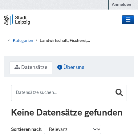
Zum Hauptinhalt wechseln
Anmelden
Kategorien
Landwirtschaft, Fischerei,...
Datensätze
Über uns
Keine Datensätze gefunden
Sortieren nach