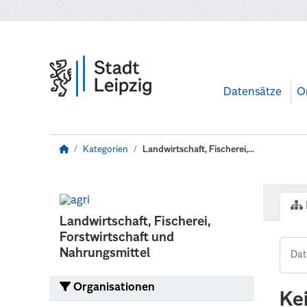
Zum Hauptinhalt wechseln
Datensätze
O
Kategorien
Landwirtschaft, Fischerei,...
Landwirtschaft, Fischerei,
Forstwirtschaft und
Nahrungsmittel
Organisationen
Ke