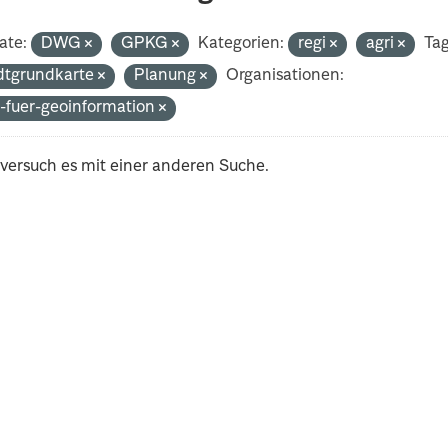
ate:
DWG
GPKG
Kategorien:
regi
agri
Tag
dtgrundkarte
Planung
Organisationen:
-fuer-geoinformation
 versuch es mit einer anderen Suche.