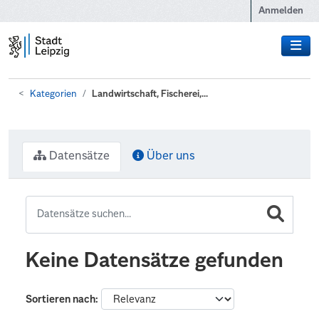
Zum Hauptinhalt wechseln
Anmelden
Kategorien
Landwirtschaft, Fischerei,...
Datensätze
Über uns
Keine Datensätze gefunden
Sortieren nach