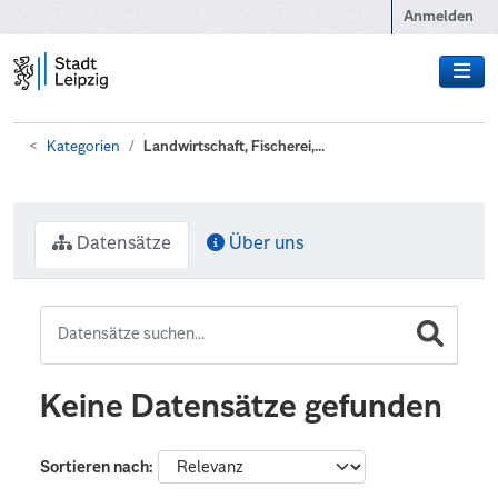
Zum Hauptinhalt wechseln
Anmelden
Kategorien
Landwirtschaft, Fischerei,...
Datensätze
Über uns
Keine Datensätze gefunden
Sortieren nach