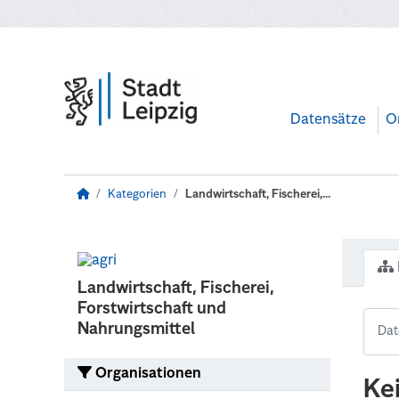
Zum Hauptinhalt wechseln
Datensätze
O
Kategorien
Landwirtschaft, Fischerei,...
Landwirtschaft, Fischerei,
Forstwirtschaft und
Nahrungsmittel
Organisationen
Ke