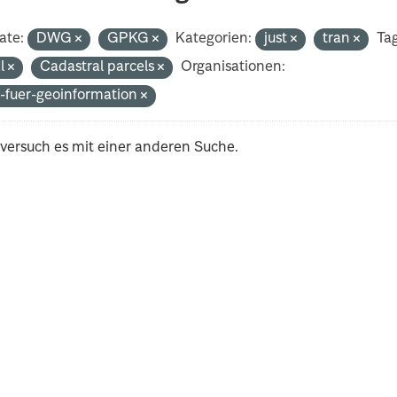
ate:
DWG
GPKG
Kategorien:
just
tran
Tag
al
Cadastral parcels
Organisationen:
-fuer-geoinformation
 versuch es mit einer anderen Suche.