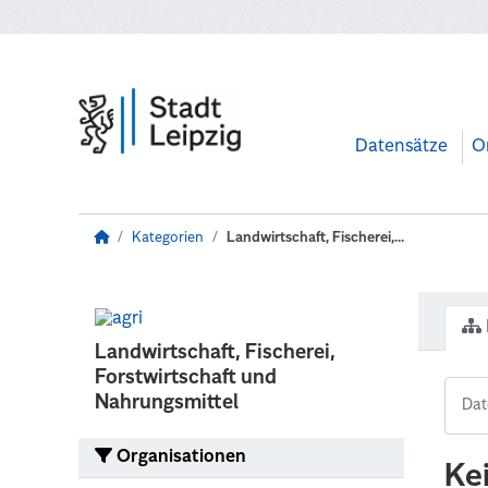
Zum Hauptinhalt wechseln
Datensätze
O
Kategorien
Landwirtschaft, Fischerei,...
Landwirtschaft, Fischerei,
Forstwirtschaft und
Nahrungsmittel
Organisationen
Ke