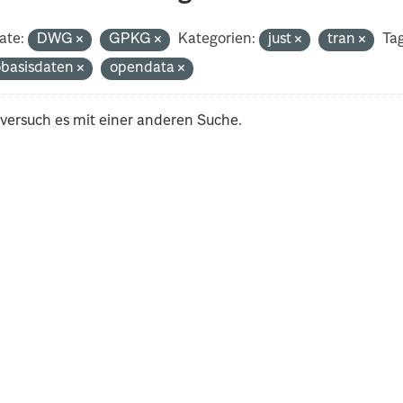
ate:
DWG
GPKG
Kategorien:
just
tran
Tag
basisdaten
opendata
 versuch es mit einer anderen Suche.