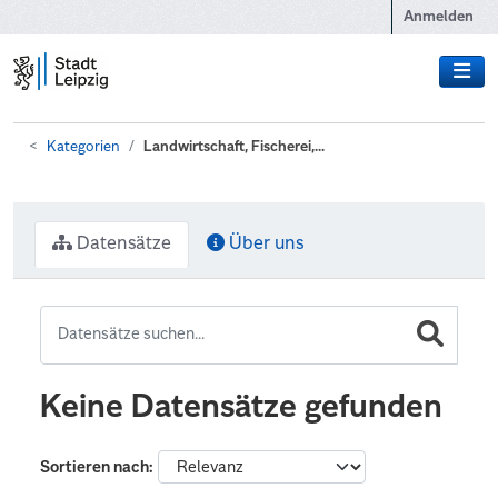
Zum Hauptinhalt wechseln
Anmelden
Kategorien
Landwirtschaft, Fischerei,...
Datensätze
Über uns
Keine Datensätze gefunden
Sortieren nach