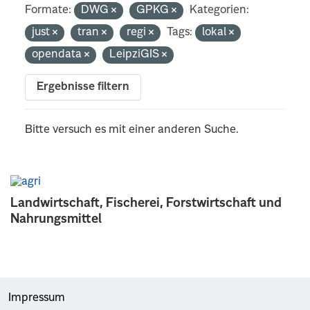
Formate:
DWG
GPKG
Kategorien:
just
tran
regi
Tags:
lokal
opendata
LeipziGIS
Ergebnisse filtern
Bitte versuch es mit einer anderen Suche.
Landwirtschaft, Fischerei, Forstwirtschaft und
Nahrungsmittel
Impressum