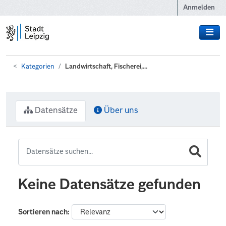
Zum Hauptinhalt wechseln
Anmelden
Kategorien
Landwirtschaft, Fischerei,...
Datensätze
Über uns
Keine Datensätze gefunden
Sortieren nach