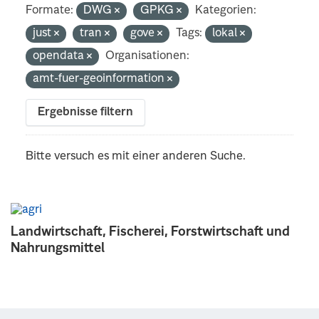
Formate:
DWG
GPKG
Kategorien:
just
tran
gove
Tags:
lokal
opendata
Organisationen:
amt-fuer-geoinformation
Ergebnisse filtern
Bitte versuch es mit einer anderen Suche.
Landwirtschaft, Fischerei, Forstwirtschaft und
Nahrungsmittel