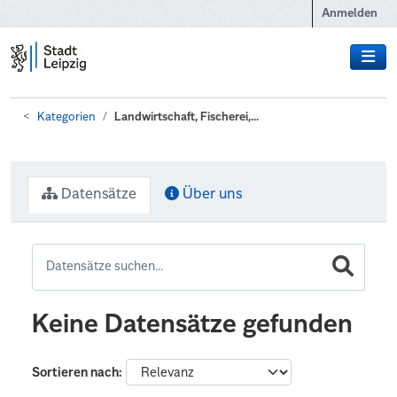
Zum Hauptinhalt wechseln
Anmelden
Kategorien
Landwirtschaft, Fischerei,...
Datensätze
Über uns
Keine Datensätze gefunden
Sortieren nach