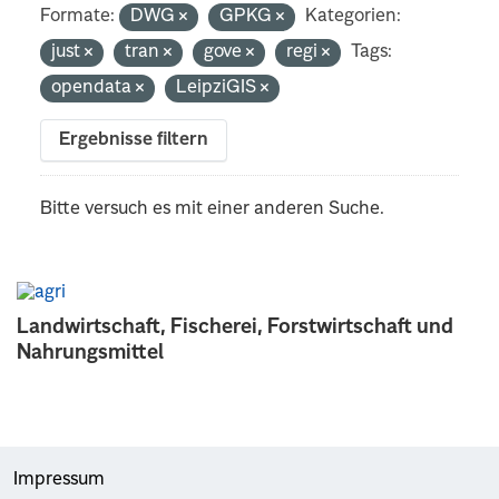
Formate:
DWG
GPKG
Kategorien:
just
tran
gove
regi
Tags:
opendata
LeipziGIS
Ergebnisse filtern
Bitte versuch es mit einer anderen Suche.
Landwirtschaft, Fischerei, Forstwirtschaft und
Nahrungsmittel
Impressum