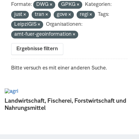
Formate:
DWG
GPKG
Kategorien:
just
tran
gove
regi
Tags:
LeipziGIS
Organisationen:
amt-fuer-geoinformation
Ergebnisse filtern
Bitte versuch es mit einer anderen Suche.
Landwirtschaft, Fischerei, Forstwirtschaft und
Nahrungsmittel