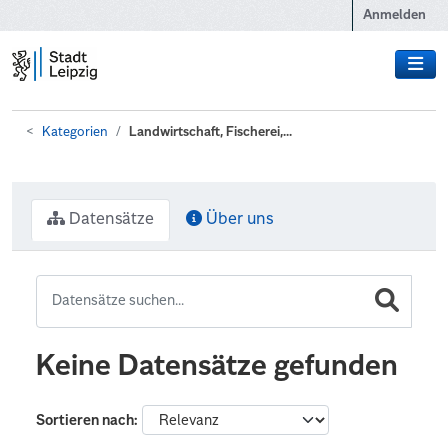
Zum Hauptinhalt wechseln
Anmelden
Kategorien
Landwirtschaft, Fischerei,...
Datensätze
Über uns
Keine Datensätze gefunden
Sortieren nach