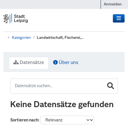
Zum Hauptinhalt wechseln
Anmelden
Kategorien
Landwirtschaft, Fischerei,...
Datensätze
Über uns
Keine Datensätze gefunden
Sortieren nach