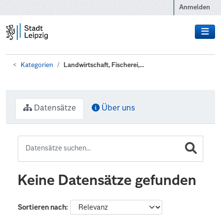
Zum Hauptinhalt wechseln
Anmelden
Kategorien
Landwirtschaft, Fischerei,...
Datensätze
Über uns
Keine Datensätze gefunden
Sortieren nach